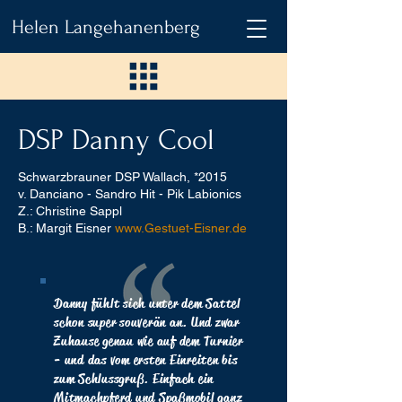
Helen Langehanenberg
DSP Danny Cool
Schwarzbrauner DSP Wallach,
*2015
v. Danciano - Sandro Hit - Pik Labionics
Z.: Christine Sappl
B.:
Margit Eisner
www.Gestuet-Eisner.de
Danny fühlt sich unter dem Sattel
schon super souverän an. Und zwar
Zuhause genau wie auf dem Turnier
- und das vom ersten Einreiten bis
zum Schlussgruß. Einfach ein
Mitmachpferd und Spaßmobil ganz