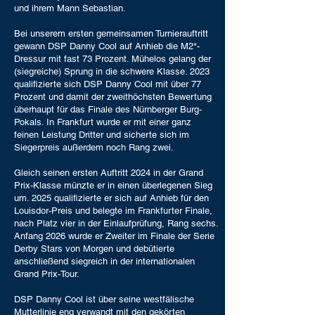
und ihrem Mann Sebastian.
​Bei unserem ersten gemeinsamen Turnierauftritt
gewann DSP Danny Cool auf Anhieb die M2*-
Dressur mit fast 73 Prozent. Mühelos gelang der
(siegreiche) Sprung in die schwere Klasse. 2023
qualifizierte sich DSP Danny Cool mit über 77
Prozent und damit der zweithöchsten Bewertung
überhaupt für das Finale des Nürnberger Burg-
Pokals. In Frankfurt wurde er mit einer ganz
feinen Leistung Dritter und sicherte sich im
Siegerpreis außerdem noch Rang zwei.
Gleich seinen ersten Auftritt 2024 in der Grand
Prix-Klasse münzte er in einen überlegenen Sieg
um. 2025 qualifizierte er sich auf Anhieb für den
Louisdor-Preis und belegte im Frankfurter Finale,
nach Platz vier in der Einlaufprüfung, Rang sechs.
Anfang 2026 wurde er Zweiter im Finale der Serie
Derby Stars von Morgen und debütierte
anschließend siegreich in der internationalen
Grand Prix-Tour.
​DSP Danny Cool ist über seine westfälische
Mutterlinie eng verwandt mit den gekörten