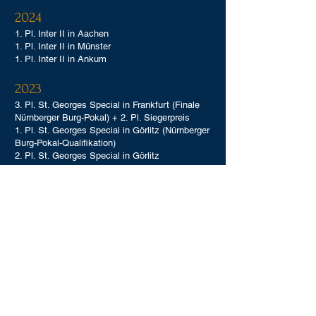
2024
1. Pl. Inter II in Aachen
1. Pl. Inter II in Münster
1. Pl. Inter II in Ankum
2023
3. Pl. St. Georges Special in Frankfurt (Finale
Nürnberger Burg-Pokal) + 2. Pl. Siegerpreis
1. Pl. St. Georges Special in Görlitz (Nürnberger
Burg-Pokal-Qualifikation)
2. Pl. St. Georges Special in Görlitz
2 x 3. Pl. St. Georges Special in Balve
(Nürnberger Burg-Pokal-Qualifikation)
2. Pl. St. Georges in Oldenburg
2022
1. Pl. Dressurprüfung Kl.S* in Nienberge
1. Pl. Dressurprüfung Kl.M** in Olfen