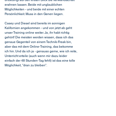
unbedingt auf den ersten Blick die Verwandtschaft 
erahnen lassen. Beide mit unglaublichen 
Möglichkeiten - und beide mit einer echten 
Persönlichkeit. Muss in den Genen liegen.
Casey und Diesel sind bereits im sonnigen 
Kalifornien angekommen - und von jetzt ab geht 
unser Training online weiter. Ja, ihr habt richtig 
gehört! Die meisten werden wissen, dass ich das 
genaue Gegenteil von einem Technik-Freak bin, 
aber das mit dem Online-Training, das bekomme 
ich hin. Und da ich ja - genauso gerne, wie ich reite, 
Unterricht erteile (auch wenn mir dazu leider 
einfach der 48 Stunden-Tag fehlt) ist das eine tolle 
Möglichkeit, "dran zu bleiben".