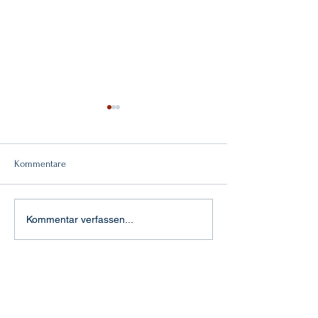
Kommentare
Doppelsieg!
"Feuertaufe" in Aachen
Kommentar verfassen...