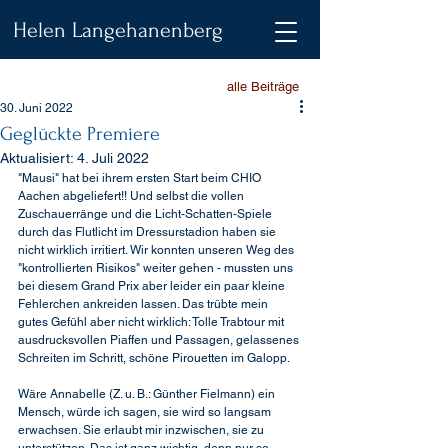
Helen Langehanenberg
alle Beiträge
30. Juni 2022
Geglückte Premiere
Aktualisiert:
4. Juli 2022
"Mausi" hat bei ihrem ersten Start beim CHIO 
Aachen abgeliefert!! Und selbst die vollen 
Zuschauerränge und die Licht-Schatten-Spiele 
durch das Flutlicht im Dressurstadion haben sie 
nicht wirklich irritiert. Wir konnten unseren Weg des 
"kontrollierten Risikos" weiter gehen - mussten uns 
bei diesem Grand Prix aber leider ein paar kleine 
Fehlerchen ankreiden lassen. Das trübte mein 
gutes Gefühl aber nicht wirklich: Tolle Trabtour mit 
ausdrucksvollen Piaffen und Passagen, gelassenes 
Schreiten im Schritt, schöne Pirouetten im Galopp.
Wäre Annabelle (Z. u. B.: Günther Fielmann) ein 
Mensch, würde ich sagen, sie wird so langsam 
erwachsen. Sie erlaubt mir inzwischen, sie zu 