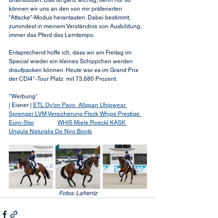
unterstützen. Das ist ganz wichtig, denn nur so 
können wir uns an den von mir präferierten 
"Attacke"-Modus herantasten. Dabei bestimmt, 
zumindest in meinem Verständnis von Ausbildung, 
immer das Pferd das Lerntempo.
Entsprechend hoffe ich, dass wir am Freitag im 
Special wieder ein kleines Schippchen werden 
draufpacken können. Heute war es im Grand Prix 
der CDI4*-Tour Platz  mit 73,680 Prozent.
*Werbung*
| Eisner | 
ETL
Dy'on
Pavo 
Allspan
Uhipwear
Sprenger
LVM Versicherung
Fleck Whips
Prestige
Euro-Star
WHIS
Miele
Roeckl
KASK
Ungula Naturalis
De Niro Boots
Fotos: Lafrentz