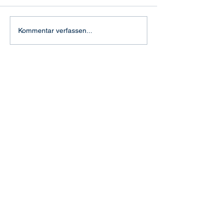
"Feuertaufe" in Aachen
Kommentar verfassen...