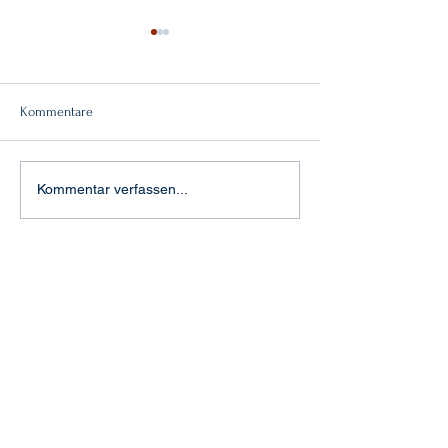
Kommentare
Doppelsieg!
"Feuertaufe" in Aachen
Kommentar verfassen...