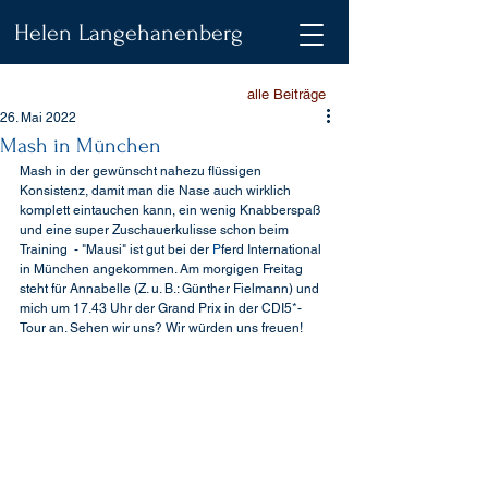
Helen Langehanenberg
alle Beiträge
26. Mai 2022
Mash in München
Mash in der gewünscht nahezu flüssigen 
Konsistenz, damit man die Nase auch wirklich 
komplett eintauchen kann, ein wenig Knabberspaß 
und eine super Zuschauerkulisse schon beim 
Training  - "Mausi" ist gut bei der 
P
ferd International 
in München angekommen. Am morgigen Freitag 
steht für Annabelle (Z. u. B.: Günther Fielmann) und 
mich um 17.43 Uhr der Grand Prix in der CDI5*-
Tour an. Sehen wir uns? Wir würden uns freuen!