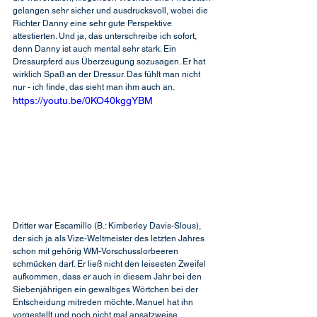
gelangen sehr sicher und ausdrucksvoll, wobei die 
Richter Danny eine sehr gute Perspektive 
attestierten. Und ja, das unterschreibe ich sofort, 
denn Danny ist auch mental sehr stark. Ein 
Dressurpferd aus Überzeugung sozusagen. Er hat 
wirklich Spaß an der Dressur. Das fühlt man nicht 
nur - ich finde, das sieht man ihm auch an.
https://youtu.be/0KO40kggYBM
Dritter war Escamillo (B.: Kimberley Davis-Slous), 
der sich ja als Vize-Weltmeister des letzten Jahres 
schon mit gehörig WM-Vorschusslorbeeren 
schmücken darf. Er ließ nicht den leisesten Zweifel 
aufkommen, dass er auch in diesem Jahr bei den 
Siebenjährigen ein gewaltiges Wörtchen bei der 
Entscheidung mitreden möchte. Manuel hat ihn 
vorgestellt und noch nicht mal ansatzweise 