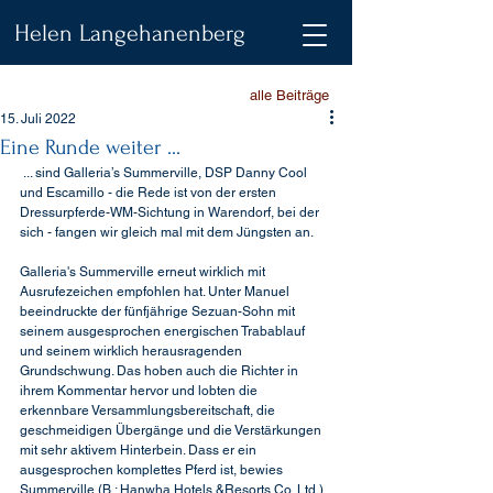
Helen Langehanenberg
alle Beiträge
15. Juli 2022
Eine Runde weiter ...
 ... sind Galleria’s Summerville, DSP Danny Cool 
und Escamillo - die Rede ist von der ersten 
Dressurpferde-WM-Sichtung in Warendorf, bei der 
sich - fangen wir gleich mal mit dem Jüngsten an.
Galleria's Summerville erneut wirklich mit 
Ausrufezeichen empfohlen hat. Unter Manuel 
beeindruckte der fünfjährige Sezuan-Sohn mit 
seinem ausgesprochen energischen Trabablauf 
und seinem wirklich herausragenden 
Grundschwung. Das hoben auch die Richter in 
ihrem Kommentar hervor und lobten die 
erkennbare Versammlungsbereitschaft, die 
geschmeidigen Übergänge und die Verstärkungen 
mit sehr aktivem Hinterbein. Dass er ein 
ausgesprochen komplettes Pferd ist, bewies 
Summerville (B.: Hanwha Hotels &Resorts Co. Ltd.) 