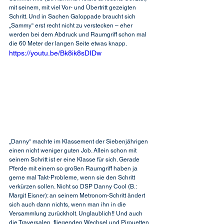
mit seinem, mit viel Vor- und Übertritt gezeigten 
Schritt. Und in Sachen Galoppade braucht sich 
„Sammy“ erst recht nicht zu verstecken – eher 
werden bei dem Abdruck und Raumgriff schon mal 
die 60 Meter der langen Seite etwas knapp.
https://youtu.be/Bk8ik8sDIDw
„Danny“ machte im Klassement der Siebenjährigen 
einen nicht weniger guten Job. Allein schon mit 
seinem Schritt ist er eine Klasse für sich. Gerade 
Pferde mit einem so großen Raumgriff haben ja 
gerne mal Takt-Probleme, wenn sie den Schritt 
verkürzen sollen. Nicht so DSP Danny Cool (B.: 
Margit Eisner): an seinem Metronom-Schritt ändert 
sich auch dann nichts, wenn man ihn in die 
Versammlung zurückholt. Unglaublich!! Und auch 
die Traversalen, fliegenden Wechsel und Pirouetten 