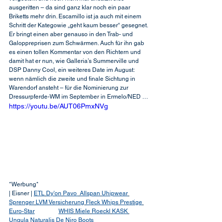
ausgeritten – da sind ganz klar noch ein paar 
Briketts mehr drin. Escamillo ist ja auch mit einem 
Schritt der Kategowie „geht kaum besser“ gesegnet. 
Er bringt einen aber genauso in den Trab- und 
Galoppreprisen zum Schwärmen. Auch für ihn gab 
es einen tollen Kommentar von den Richtern und 
damit hat er nun, wie Galleria’s Summerville und 
DSP Danny Cool, ein weiteres Date im August: 
wenn nämlich die zweite und finale Sichtung in 
Warendorf ansteht – für die Nominierung zur 
Dressurpferde-WM im September in Ermelo/NED …
https://youtu.be/AUT06PmxNVg
*Werbung*
| Eisner | 
ETL
Dy'on
Pavo 
Allspan
Uhipwear
Sprenger
LVM Versicherung
Fleck Whips
Prestige
Euro-Star
WHIS
Miele
Roeckl
KASK
Ungula Naturalis
De Niro Boots