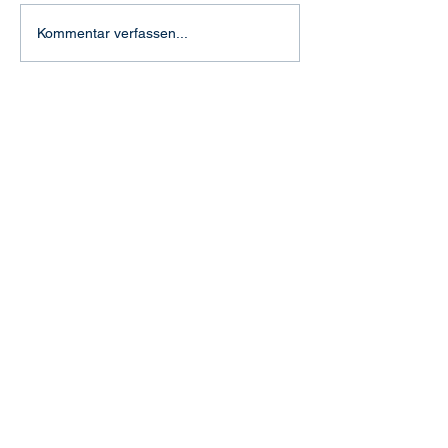
"Feuertaufe" in Aachen
Kommentar verfassen...