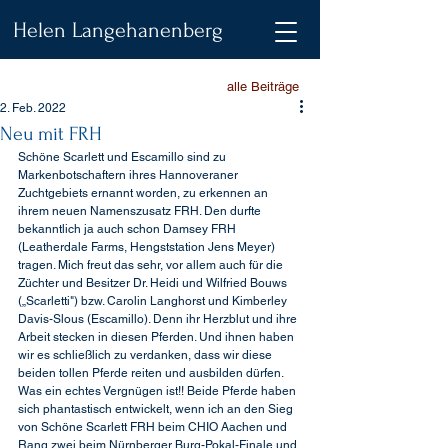
Helen Langehanenberg
alle Beiträge
2. Feb. 2022
Neu mit FRH
Schöne Scarlett und Escamillo sind zu 
Markenbotschaftern ihres Hannoveraner 
Zuchtgebiets ernannt worden, zu erkennen an 
ihrem neuen Namenszusatz FRH. Den durfte 
bekanntlich ja auch schon Damsey FRH 
(Leatherdale Farms, Hengststation Jens Meyer) 
tragen. Mich freut das sehr, vor allem auch für die 
Züchter und Besitzer Dr. Heidi und Wilfried Bouws 
(„Scarletti") bzw. Carolin Langhorst und Kimberley 
Davis-Slous (Escamillo). Denn ihr Herzblut und ihre 
Arbeit stecken in diesen Pferden. Und ihnen haben 
wir es schließlich zu verdanken, dass wir diese 
beiden tollen Pferde reiten und ausbilden dürfen. 
Was ein echtes Vergnügen ist!! Beide Pferde haben 
sich phantastisch entwickelt, wenn ich an den Sieg 
von Schöne Scarlett FRH beim CHIO Aachen und 
Rang zwei beim Nürnberger Burg-Pokal-Finale und 