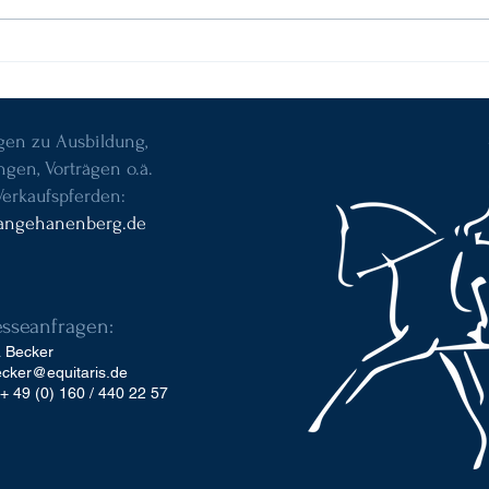
"Feuertaufe" in Aachen
agen zu Ausbildung,
gen, Vorträgen o.ä.
Verkaufspferden:
angehanenberg.de
esseanfragen:
a Becker
ecker@equitaris.de
 + 49 (0) 160 / 440 22 57