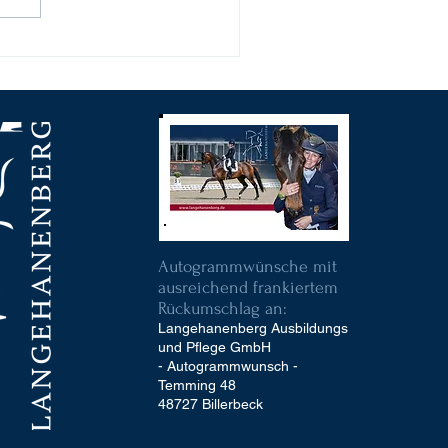
Autogrammwünsche mit
ausreichend frankiertem
Rückumschlag an:
Langehanenberg Ausbildungs
und Pflege GmbH
- Autogrammwunsch -
Temming 48
48727 Billerbeck