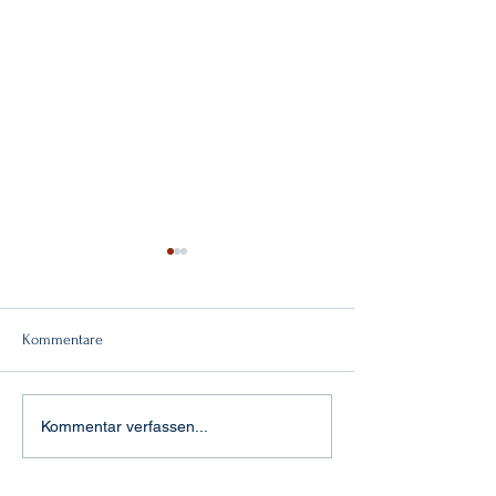
Kommentare
Doppelsieg!
"Feuertaufe" in Aachen
Kommentar verfassen...