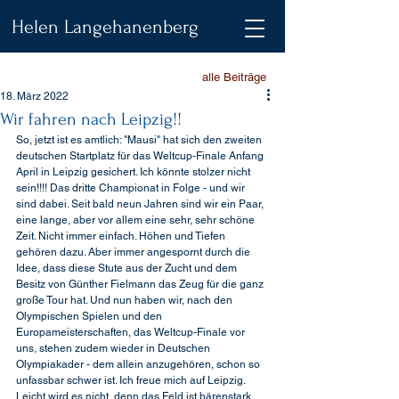
Helen Langehanenberg
alle Beiträge
18. März 2022
Wir fahren nach Leipzig!!
So, jetzt ist es amtlich: "Mausi" hat sich den zweiten 
deutschen Startplatz für das Weltcup-Finale Anfang 
April in Leipzig gesichert. Ich könnte stolzer nicht 
sein!!!! Das dritte Championat in Folge - und wir 
sind dabei. Seit bald neun Jahren sind wir ein Paar, 
eine lange, aber vor allem eine sehr, sehr schöne 
Zeit. Nicht immer einfach. Höhen und Tiefen 
gehören dazu. Aber immer angespornt durch die 
Idee, dass diese Stute aus der Zucht und dem 
Besitz von Günther Fielmann das Zeug für die ganz 
große Tour hat. Und nun haben wir, nach den  
Olympischen Spielen und den 
Europameisterschaften, das Weltcup-Finale vor 
uns, stehen zudem wieder in Deutschen 
Olympiakader - dem allein anzugehören, schon so 
unfassbar schwer ist. Ich freue mich auf Leipzig. 
Leicht wird es nicht, denn das Feld ist bärenstark. 