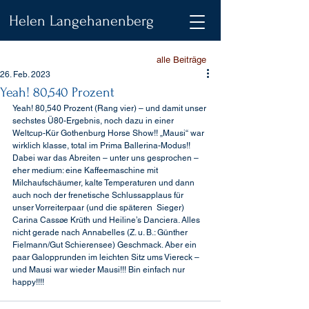
Helen Langehanenberg
alle Beiträge
26. Feb. 2023
Yeah! 80,540 Prozent
Yeah! 80,540 Prozent (Rang vier) – und damit unser 
sechstes Ü80-Ergebnis, noch dazu in einer 
Weltcup-Kür Gothenburg Horse Show!! „Mausi“ war 
wirklich klasse, total im Prima Ballerina-Modus!! 
Dabei war das Abreiten – unter uns gesprochen – 
eher medium: eine Kaffeemaschine mit 
Milchaufschäumer, kalte Temperaturen und dann 
auch noch der frenetische Schlussapplaus für 
unser Vorreiterpaar (und die späteren  Sieger) 
Carina Cassøe Krüth und Heiline’s Danciera. Alles 
nicht gerade nach Annabelles (Z. u. B.: Günther 
Fielmann/Gut Schierensee) Geschmack. Aber ein 
paar Galopprunden im leichten Sitz ums Viereck – 
und Mausi war wieder Mausi!!! Bin einfach nur 
happy!!!!