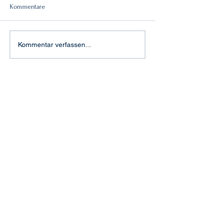
Kommentare
Doppelsieg!
"Feuertaufe" in Aachen
Kommentar verfassen...